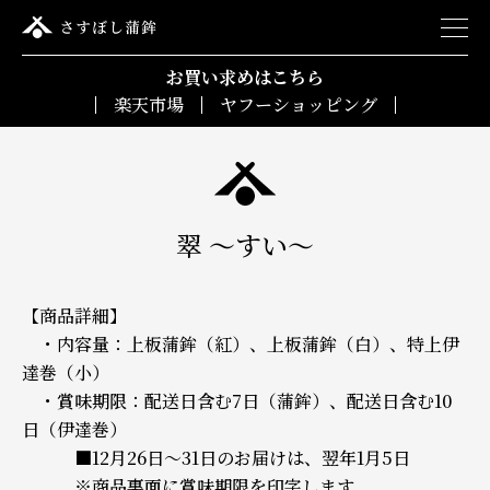
お買い求めはこちら
楽天市場
ヤフーショッピング
翠 ～すい～
【商品詳細】
・内容量：上板蒲鉾（紅）、上板蒲鉾（白）、特上伊
達巻（小）
・賞味期限：配送日含む7日（蒲鉾）、配送日含む10
日（伊達巻）
■12月26日～31日のお届けは、翌年1月5日
※商品裏面に賞味期限を印字します